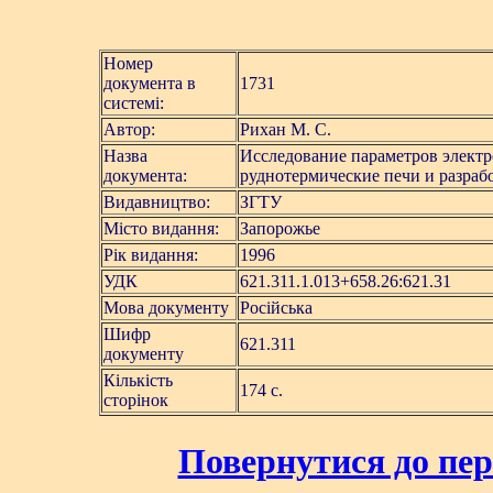
Номер
документа в
1731
системі:
Автор:
Рихан М. С.
Назва
Исследование параметров электр
документа:
руднотермические печи и разраб
Видавництво:
ЗГТУ
Місто видання:
Запорожье
Рік видання:
1996
УДК
621.311.1.013+658.26:621.31
Мова документу
Російська
Шифр
621.311
документу
Кількість
174 с.
сторінок
Повернутися до пер