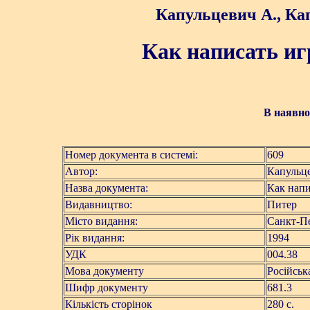
Капульцевич А., Ка
Как написать и
В наявнос
Номер документа в системі:
609
Автор:
Капульце
Назва документа:
Как нап
Видавництво:
Питер
Місто видання:
Санкт-П
Рік видання:
1994
УДК
004.38
Мова документу
Російськ
Шифр документу
681.3
Кількість сторінок
280 с.